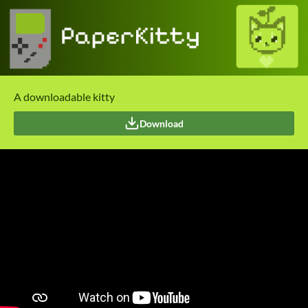
A downloadable kitty
Download