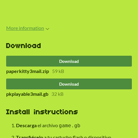
More information
Download
Download
paperkitty3mail.zip
59 kB
Download
pkplayable3mail.gb
32 kB
Install instructions
Descarga
el archivo
game.gb
Transfiérelo
a tu cartucho flash o dispositivo