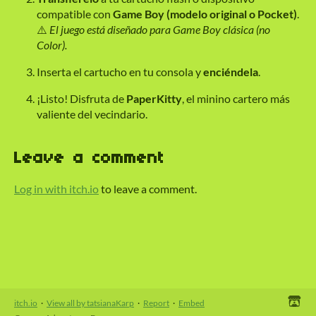
compatible con
Game Boy (modelo original o Pocket)
.
⚠️
El juego está diseñado para Game Boy clásica (no
Color).
Inserta el cartucho en tu consola y
enciéndela
.
¡Listo! Disfruta de
PaperKitty
, el minino cartero más
valiente del vecindario.
Leave a comment
Log in with itch.io
to leave a comment.
itch.io
·
View all by tatsianaKarp
·
Report
·
Embed